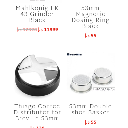
Mahlkonig EK
53mm
43 Grinder
Magnetic
Black
Dosing Ring
Black
Original
Current
د.إ
12390
د.إ
11999
د.إ
55
price
price
was:
is:
11999 د.إ.
12390 د.إ.
Thiago Coffee
53mm Double
Distributer for
shot Basket
Breville 53mm
د.إ
55