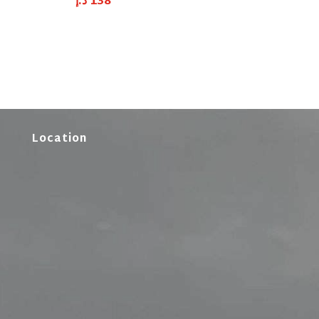
د.إ
138
Location