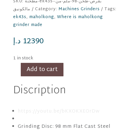
SKU:
مطحنة-ek43s-بقرص-طحن-98-ملم-من-
مالكونيق
Category:
Machines Grinders
Tags:
ek43s
,
maholkong
,
Where is maholkong
grinder made
د.إ
12390
1 in stock
Add to cart
EK43s
Mahlkonig
Discription
Black
quantity
https://youtu.be/bKXOKXEOrDw
Grinding Disc: 98 mm Flat Cast Steel