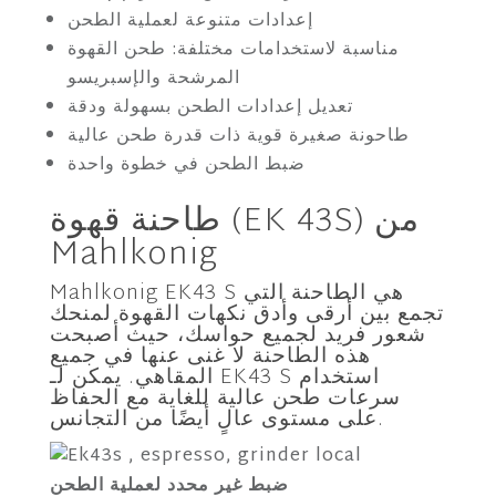
إعدادات متنوعة لعملية الطحن
مناسبة لاستخدامات مختلفة: طحن القهوة
المرشحة والإسبريسو
تعديل إعدادات الطحن بسهولة ودقة
طاحونة صغيرة قوية ذات قدرة طحن عالية
ضبط الطحن في خطوة واحدة
طاحنة قهوة (EK 43S) من
Mahlkonig
Mahlkonig EK43 S هي الطاحنة التي
تجمع بين أرقى وأدق نكهات القهوة لمنحك
شعور فريد لجميع حواسك، حيث أصبحت
هذه الطاحنة لا غنى عنها في جميع
المقاهي. يمكن لـ EK43 S استخدام
سرعات طحن عالية للغاية مع الحفاظ
على مستوى عالٍ أيضًا من التجانس.
ضبط غير محدد لعملية الطحن