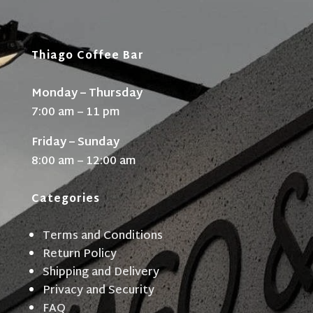
Thiago Coffee Bar
Monday – Thursday
7:00 am – 11 pm
Friday – Sunday
8:00 am – 12:00 am
Categories
Terms and Conditions
Return Policy
Shipping and Delivery
Privacy and Security
FAQ