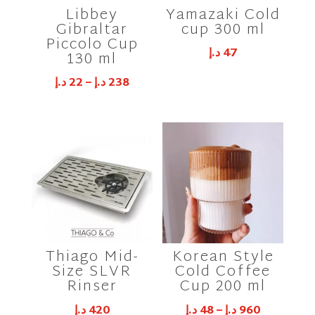
Libbey
Yamazaki Cold
Gibraltar
cup 300 ml
Piccolo Cup
د.إ
47
130 ml
د.إ
22
–
د.إ
238
Thiago Mid-
Korean Style
Size SLVR
Cold Coffee
Rinser
Cup 200 ml
د.إ
420
د.إ
48
–
د.إ
960