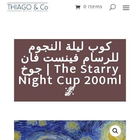
0 Items
كوب ليلة النجوم
للرسام فينست فان
جوخ | The Starry
Night Cup 200ml
🌌